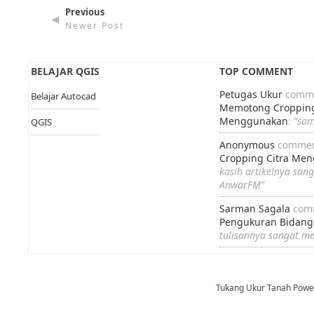
Previous
◄
Newer Post
BELAJAR QGIS
TOP COMMENT
Petugas Ukur
comme
Belajar Autocad
Memotong Cropping
Menggunakan
:
“sa
QGIS
Anonymous
commen
Cropping Citra Me
kasih artikelnya san
AnwarFM”
Sarman Sagala
com
Pengukuran Bidang
tulisannya sangat m
Tukang Ukur Tanah Pow