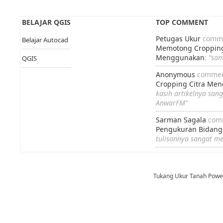
BELAJAR QGIS
TOP COMMENT
Petugas Ukur
comme
Belajar Autocad
Memotong Cropping
Menggunakan
:
“sa
QGIS
Anonymous
commen
Cropping Citra Me
kasih artikelnya san
AnwarFM”
Sarman Sagala
com
Pengukuran Bidang
tulisannya sangat m
Tukang Ukur Tanah Pow