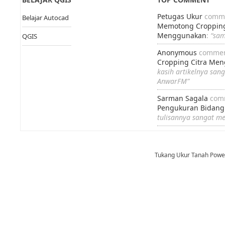
Petugas Ukur
comme
Belajar Autocad
Memotong Cropping
Menggunakan
:
“sa
QGIS
Anonymous
commen
Cropping Citra Me
kasih artikelnya san
AnwarFM”
Sarman Sagala
com
Pengukuran Bidang
tulisannya sangat m
Tukang Ukur Tanah Pow