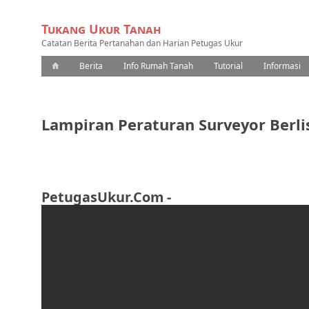
Tukang Ukur Tanah
Catatan Berita Pertanahan dan Harian Petugas Ukur
Berita
Info Rumah Tanah
Tutorial
Informasi
Lampiran Peraturan Surveyor Berli
PetugasUkur.Com
-