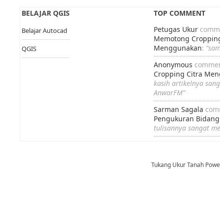
BELAJAR QGIS
TOP COMMENT
Petugas Ukur
comme
Belajar Autocad
Memotong Cropping
Menggunakan
:
“sa
QGIS
Anonymous
commen
Cropping Citra Me
kasih artikelnya san
AnwarFM”
Sarman Sagala
com
Pengukuran Bidang
tulisannya sangat m
Tukang Ukur Tanah Pow