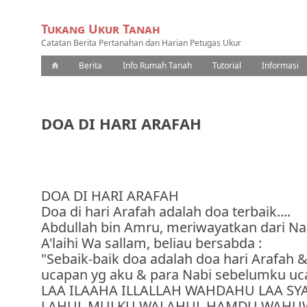
Tukang Ukur Tanah
Catatan Berita Pertanahan dan Harian Petugas Ukur
Berita
Info Rumah Tanah
Tutorial
Informasi
DOA DI HARI ARAFAH
DOA DI HARI ARAFAH
Doa di hari Arafah adalah doa terbaik....
Abdullah bin Amru, meriwayatkan dari Nab
A'laihi Wa sallam, beliau bersabda :
"Sebaik-baik doa adalah doa hari Arafah &
ucapan yg aku & para Nabi sebelumku uc
LAA ILAAHA ILLALLAH WAHDAHU LAA SY
LAHUL MULKU WALAHUL HAMDU WAHUWA