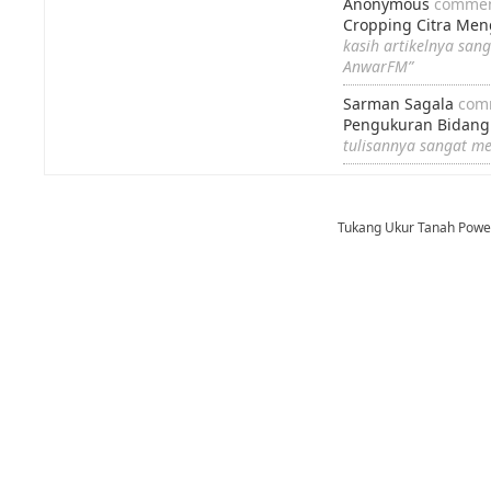
Anonymous
commen
Cropping Citra Me
kasih artikelnya san
AnwarFM”
Sarman Sagala
com
Pengukuran Bidang
tulisannya sangat m
Tukang Ukur Tanah Pow