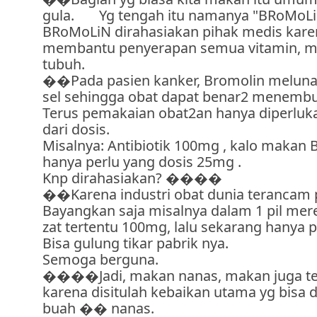
gula. Yg tengah itu namanya "BRoMoLi
BRoMoLiN dirahasiakan pihak medis kare
membantu penyerapan semua vitamin, m
tubuh.
��Pada pasien kanker, Bromolin meluna
sel sehingga obat dapat benar2 menembus 
Terus pemakaian obat2an hanya diperluk
dari dosis.
Misalnya: Antibiotik 100mg , kalo makan B
hanya perlu yang dosis 25mg .
Knp dirahasiakan? ����
��Karena industri obat dunia terancam p
Bayangkan saja misalnya dalam 1 pil mer
zat tertentu 100mg, lalu sekarang hanya 
Bisa gulung tikar pabrik nya.
Semoga berguna.
����Jadi, makan nanas, makan juga t
karena disitulah kebaikan utama yg bisa 
buah �� nanas.