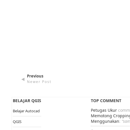
Previous
◄
Newer Post
BELAJAR QGIS
TOP COMMENT
Petugas Ukur
comme
Belajar Autocad
Memotong Cropping
Menggunakan
:
“sa
QGIS