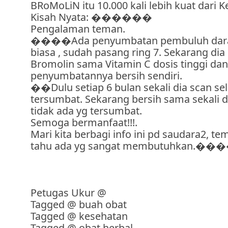
BRoMoLiN itu 10.000 kali lebih kuat dari 
Kisah Nyata: ​������
Pengalaman teman.
����Ada penyumbatan pembuluh darah
biasa , sudah pasang ring 7. Sekarang di
Bromolin sama Vitamin C dosis tinggi dan
penyumbatannya bersih sendiri.
��Dulu setiap 6 bulan sekali dia scan sel
tersumbat. Sekarang bersih sama sekali da
tidak ada yg tersumbat.
Semoga bermanfaat!!!.
Mari kita berbagi info ini pd saudara2, te
tahu ada yg sangat membutuhkan.�
Petugas Ukur
@
Tagged @
buah obat
Tagged @
kesehatan
Tagged @
obat herbal