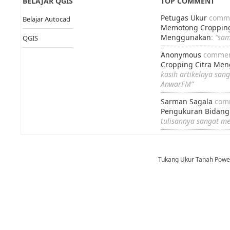
BELAJAR QGIS
TOP COMMENT
Petugas Ukur
comme
Belajar Autocad
Memotong Cropping
Menggunakan
:
“sa
QGIS
Anonymous
commen
Cropping Citra Me
kasih artikelnya san
AnwarFM”
Sarman Sagala
com
Pengukuran Bidang
tulisannya sangat m
Tukang Ukur Tanah Pow