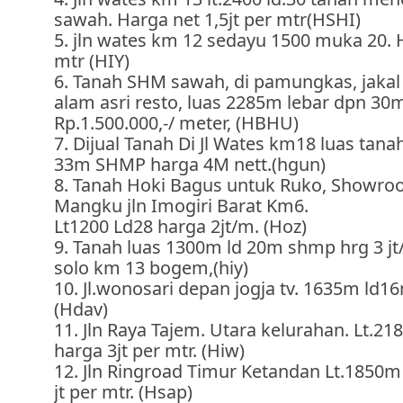
sawah. Harga net 1,5jt per mtr(HSHI)
5. jln wates km 12 sedayu 1500 muka 20. H
mtr (HIY)
6. Tanah SHM sawah, di pamungkas, jakal
alam asri resto, luas 2285m lebar dpn 30
Rp.1.500.000,-/ meter, (HBHU)
7. Dijual Tanah Di Jl Wates km18 luas tan
33m SHMP harga 4M nett.(hgun)
8. Tanah Hoki Bagus untuk Ruko, Showroom
Mangku jln Imogiri Barat Km6.
Lt1200 Ld28 harga 2jt/m. (Hoz)
9. Tanah luas 1300m ld 20m shmp hrg 3 jt
solo km 13 bogem,(hiy)
10. Jl.wonosari depan jogja tv. 1635m ld16
(Hdav)
11. Jln Raya Tajem. Utara kelurahan. Lt.21
harga 3jt per mtr. (Hiw)
12. Jln Ringroad Timur Ketandan Lt.1850m
jt per mtr. (Hsap)