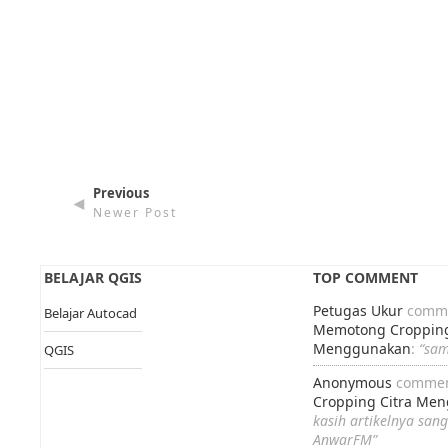
Previous
◄
Newer Post
BELAJAR QGIS
TOP COMMENT
Petugas Ukur
comme
Belajar Autocad
Memotong Cropping
Menggunakan
:
“sa
QGIS
Anonymous
commen
Cropping Citra Me
kasih artikelnya san
AnwarFM”