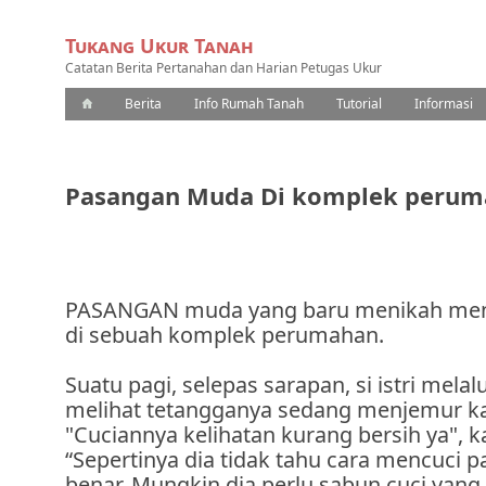
Tukang Ukur Tanah
Catatan Berita Pertanahan dan Harian Petugas Ukur
Berita
Info Rumah Tanah
Tutorial
Informasi
Pasangan Muda Di komplek peru
PASANGAN muda yang baru menikah me
di sebuah komplek perumahan.
Suatu pagi, selepas sarapan, si istri melal
melihat tetangganya sedang menjemur kai
"Cuciannya kelihatan kurang bersih ya", ka
“Sepertinya dia tidak tahu cara mencuci 
benar. Mungkin dia perlu sabun cuci yang 