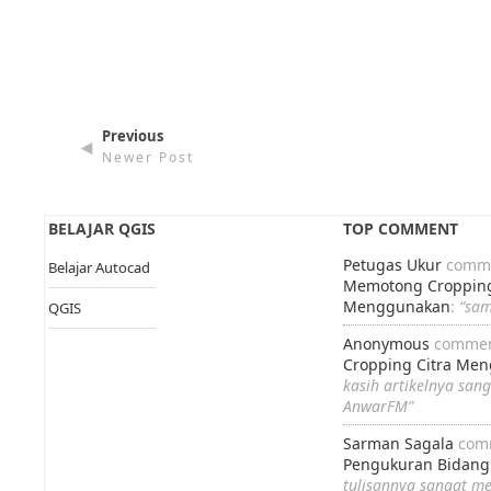
Previous
◄
Newer Post
BELAJAR QGIS
TOP COMMENT
Petugas Ukur
comme
Belajar Autocad
Memotong Cropping
Menggunakan
:
“sa
QGIS
Anonymous
commen
Cropping Citra Me
kasih artikelnya san
AnwarFM”
Sarman Sagala
com
Pengukuran Bidang
tulisannya sangat m