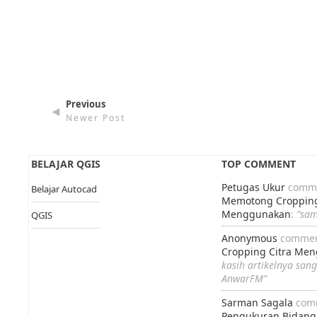
Previous
◄
Newer Post
BELAJAR QGIS
TOP COMMENT
Petugas Ukur
comme
Belajar Autocad
Memotong Cropping
Menggunakan
:
“sa
QGIS
Anonymous
commen
Cropping Citra Me
kasih artikelnya san
AnwarFM”
Sarman Sagala
com
Pengukuran Bidang