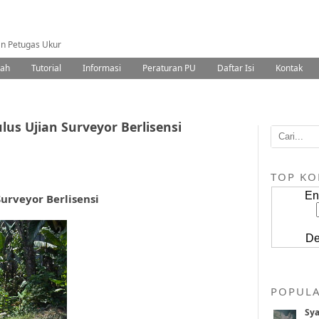
an Petugas Ukur
nah
Tutorial
Informasi
Peraturan PU
Daftar Isi
Kontak
s Ujian Surveyor Berlisensi
TOP K
En
rveyor Berlisensi
De
POPULA
Sya