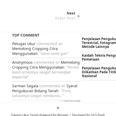
Next
►
Older Post
TOP COMMENT
Penjelasan Penguk
Terestrial, Fotogram
Petugas Ukur
commented on
Metode Lainnya
Memotong Cropping Citra
Menggunakan
:
“sama sama gan”
Kaidah Teknis Pen
Pemetaan
Anonymous
commented on
Memotong
Cropping Citra Menggunakan
:
“Terima
Penjelasan Penguk
Diikatkan Pada Titi
kasih artikelnya sangat bermanfaat
Nasional
AnwarFM”
Sarman Sagala
commented on
Syarat
Pengukuran Bidang Tanah
:
“Trims,
tulisannya sangat membantu..”
Get this
Recent Comments Widget
▲
Tukang Ukur Tanah Powered By
Blogger
| Designed By
SEO Tools