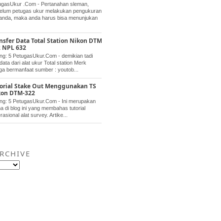
ugasUkur .Com - Pertanahan sleman,
elum petugas ukur melakukan pengukuran
 anda, maka anda harus bisa menunjukan
nsfer Data Total Station Nikon DTM
 NPL 632
ng: 5 PetugasUkur.Com - demikian tadi
data dari alat ukur Total station Merk
 bermanfaat sumber : youtob...
orial Stake Out Menggunakan TS
kon DTM-322
ing: 5 PetugasUkur.Com - Ini merupakan
a di blog ini yang membahas tutorial
sional alat survey. Artike...
RCHIVE