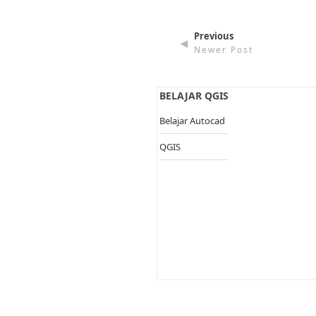
Previous
◄
Newer Post
BELAJAR QGIS
Belajar Autocad
QGIS