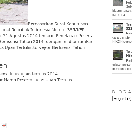
Pet
Seb
bidang tanah
batas-ba...
Berdasarkan Surat Keputusan
Tra
322
ional Republik Indonesia Nomor 335/KEP-
Rati
al 21 Agustus 2014 tentang Penetapan Peserta
cara transfer 
r Berlisensi Tahun 2014, dengan ini diumumkan
NIKON semoga
s Ujian Tertulis Surveyor Berlisensi Tahun
Tut
Ni
Rat
en
tulisan pertam
mengenai opera
si lulus ujian tertulis 2014
Nama Peserta Lulus Ujian Tertulis
BLOG A