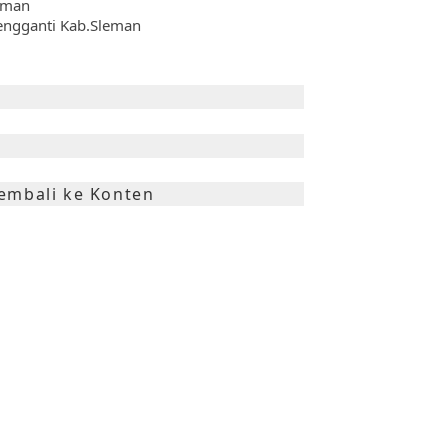
eman
engganti Kab.sleman
embali ke Konten