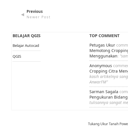
Previous
◄
Newer Post
BELAJAR QGIS
TOP COMMENT
Petugas Ukur
comme
Belajar Autocad
Memotong Cropping
Menggunakan
:
“sa
QGIS
Anonymous
commen
Cropping Citra Me
kasih artikelnya san
AnwarFM”
Sarman Sagala
com
Pengukuran Bidang
tulisannya sangat m
Tukang Ukur Tanah Pow