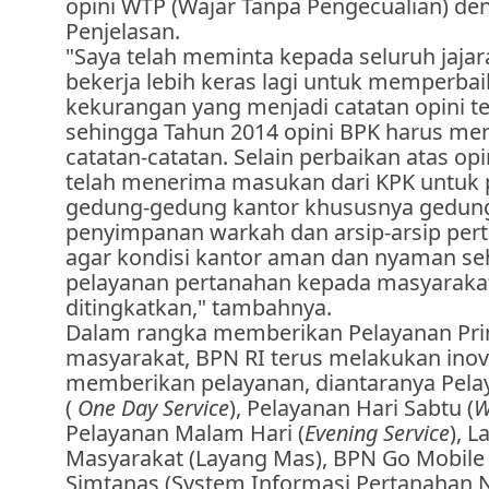
opini WTP (Wajar Tanpa Pengecualian) de
Penjelasan.
"Saya telah meminta kepada seluruh jajar
bekerja lebih keras lagi untuk memperbai
kekurangan yang menjadi catatan opini t
sehingga Tahun 2014 opini BPK harus me
catatan-catatan. Selain perbaikan atas op
telah menerima masukan dari KPK untuk 
gedung-gedung kantor khususnya gedun
penyimpanan warkah dan arsip-arsip pert
agar kondisi kantor aman dan nyaman se
pelayanan pertanahan kepada masyaraka
ditingkatkan," tambahnya.
Dalam rangka memberikan Pelayanan Pr
masyarakat, BPN RI terus melakukan inov
memberikan pelayanan, diantaranya Pela
(
One Day Service
), Pelayanan Hari Sabtu (
W
Pelayanan Malam Hari (
Evening Service
), 
Masyarakat (Layang Mas), BPN Go Mobile
Simtanas (System Informasi Pertanahan N