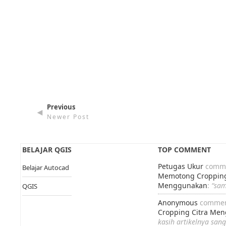
Previous
◄
Newer Post
BELAJAR QGIS
TOP COMMENT
Petugas Ukur
comme
Belajar Autocad
Memotong Cropping
Menggunakan
:
“sa
QGIS
Anonymous
commen
Cropping Citra Me
kasih artikelnya san