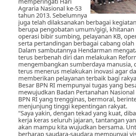
memperingati Hari
Agraria Nasional ke-53
tahun 2013. Sebelumnya
juga telah dilaksanakan berbagai kegiatan
berupa pengobatan umum/gigi, khitanan 
operasi bibir sumbing, pelayanan KB, oper
serta pertandingan berbagai cabang olah 
Dalam sambutannya Hendarman mengata
terus berbenah diri dan melakukan Reform
mengembangkan sumberdaya manusia, d
terus menerus melakukan inovasi agar d
memberikan pelayanan terbaik bagi rakya
Besar BPN RI mempunyai tugas yang bes
mewujudkan Badan Pertanahan Nasional y
BPN RI yang trengginas, bermoral, berint
menjunjung tinggi kepentingan rakyat.
"Saya yakin, dengan tekad yang kuat, dib
kerja keras seluruh jajaran, tantangan yan
akan mampu kita wujudkan bersama. Untu
berharap saudara-saudara mempunyai vis